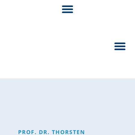
Pionier:inn
PROF. DR.
THORSTEN