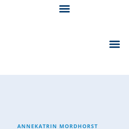
Pionier:inn
ANNEKATRIN
MORDHORST