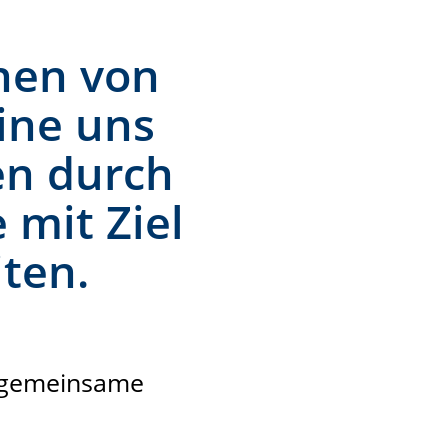
hen von
eine uns
en durch
 mit Ziel
ten.
s gemeinsame