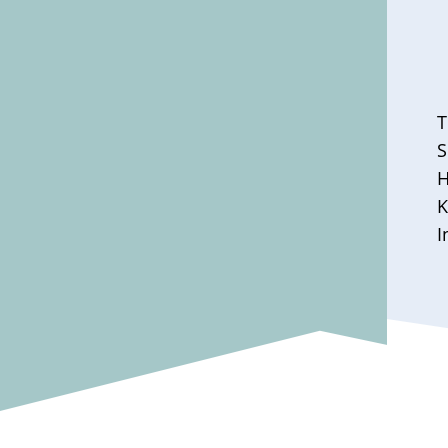
T
S
H
K
I