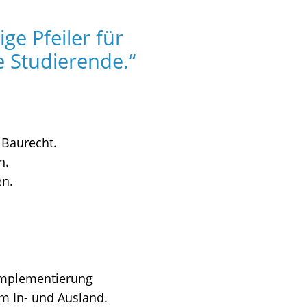
ge Pfeiler für
 Studierende.“
 Baurecht.
n.
en.
Implementierung
m In- und Ausland.