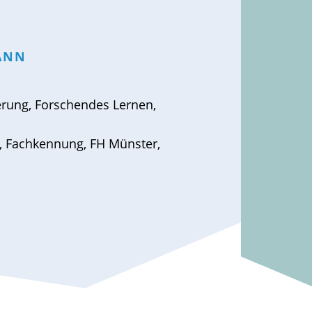
ANN
erung
,
Forschendes Lernen
,
,
Fachkennung
,
FH Münster
,