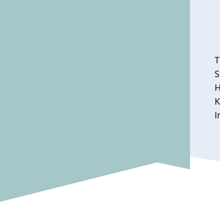
T
S
H
K
I