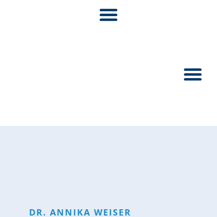
Pionier:inn
DR.
ANNIKA
WEISER