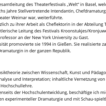
amtleitung des Theaterfestivals „Welt“ in Basel, wel
chs Jahre Stellvertretende Intendantin, Chefdramaturg
ater Weimar war, weiterführte.
lich zu ihrer Arbeit als Cheflektorin in der Abteilung
stlerische Leitung des Festivals Kroonstukjes/Kronjuw
 Professor an der New York University zu Gast.
ität promovierte sie 1994 in Gießen. Sie realisierte z
 Dramaturgin in der ganzen Republik.
usiktheorie zwischen Wissenschaft, Kunst und Pädago
nalyse und Interpretation; inhaltliche Vernetzung vo
 Hochschullehre.
jenseits der Hochschulentwicklung, beschäftige ich m
n experimenteller Dramaturgie und mit Schau-spielt