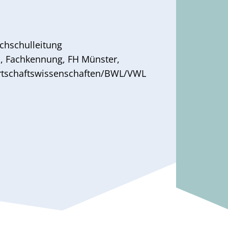
chschulleitung
s
,
Fachkennung
,
FH Münster
,
rtschaftswissenschaften/BWL/VWL