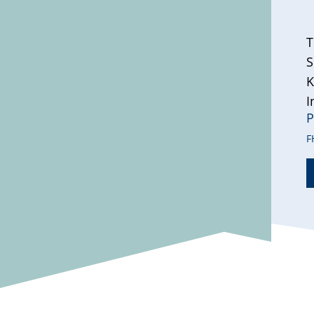
T
S
K
I
P
F