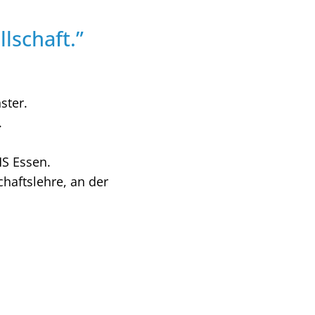
lschaft.”
ster.
.
HS Essen.
haftslehre, an der