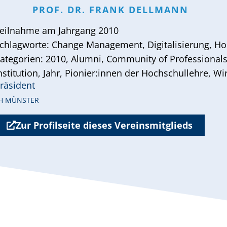
PROF. DR.
FRANK
DELLMANN
eilnahme am
Jahrgang 2010
chlagworte:
Change Management
,
Digitalisierung
,
Ho
ategorien:
2010
,
Alumni
,
Community of Professional
nstitution
,
Jahr
,
Pionier:innen der Hochschullehre
,
Wi
räsident
H MÜNSTER
Zur Profilseite dieses Vereinsmitglieds