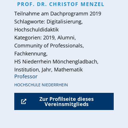
PROF. DR.
CHRISTOF
MENZEL
Teilnahme am
Dachprogramm 2019
Schlagworte:
Digitalisierung
,
Hochschuldidaktik
Kategorien:
2019
,
Alumni
,
Community of Professionals
,
Fachkennung
,
HS Niederrhein Mönchengladbach
,
Institution
,
Jahr
,
Mathematik
Professor
HOCHSCHULE NIEDERRHEIN
Zur Profilseite dieses
Vereinsmitglieds