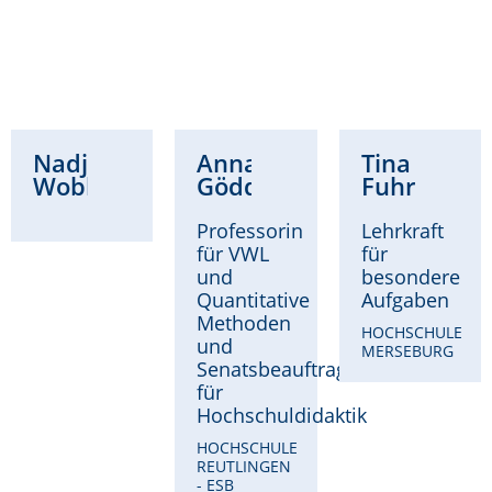
Nadja
Anna
Tina
Wobbe
Göddeke
Fuhrmann
Professorin
Lehrkraft
für VWL
für
und
besondere
Quantitative
Aufgaben
Methoden
HOCHSCHULE
und
MERSEBURG
Senatsbeauftragte
für
Hochschuldidaktik
HOCHSCHULE
REUTLINGEN
- ESB