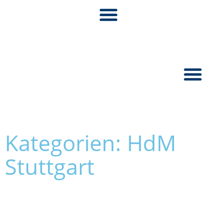
Pionier:inn
Kategorien: HdM
Stuttgart