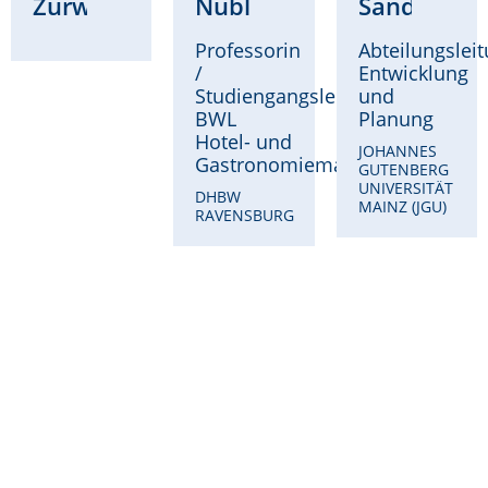
Zurwehme
Nübling
Sandri
Professorin
Abteilungslei
/
Entwicklung
Studiengangsleitung
und
BWL
Planung
Hotel- und
JOHANNES
Gastronomiemanagement
GUTENBERG
UNIVERSITÄT
DHBW
MAINZ (JGU)
RAVENSBURG