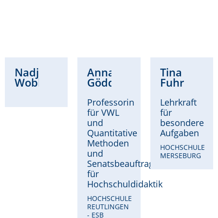
Nadja
Anna
Tina
Wobbe
Göddeke
Fuhrmann
Professorin
Lehrkraft
für VWL
für
und
besondere
Quantitative
Aufgaben
Methoden
HOCHSCHULE
und
MERSEBURG
Senatsbeauftragte
für
Hochschuldidaktik
HOCHSCHULE
REUTLINGEN
- ESB