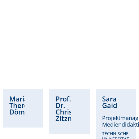
Maria
Prof.
Sarah
Theresa
Dr.
Gaidzik
Dömling
Christina
Zitzmann
Projektmanag
Mediendidakt
TECHNISCHE
UNIVERSITÄT