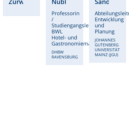
Zurwehme
Nübling
Sandri
Professorin
Abteilungslei
/
Entwicklung
Studiengangsleitung
und
BWL
Planung
Hotel- und
JOHANNES
Gastronomiemanagement
GUTENBERG
UNIVERSITÄT
DHBW
MAINZ (JGU)
RAVENSBURG