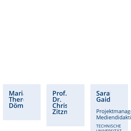
Maria
Prof.
Sarah
Theresa
Dr.
Gaidzik
Dömling
Christina
Zitzmann
Projektmanag
Mediendidakt
TECHNISCHE
UNIVERSITÄT