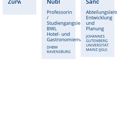
Zurwehme
Nübling
Sandri
Professorin
Abteilungslei
/
Entwicklung
Studiengangsleitung
und
BWL
Planung
Hotel- und
JOHANNES
Gastronomiemanagement
GUTENBERG
UNIVERSITÄT
DHBW
MAINZ (JGU)
RAVENSBURG