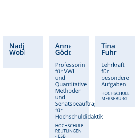
Nadja
Anna
Tina
Wobbe
Göddeke
Fuhrmann
Professorin
Lehrkraft
für VWL
für
und
besondere
Quantitative
Aufgaben
Methoden
HOCHSCHULE
und
MERSEBURG
Senatsbeauftragte
für
Hochschuldidaktik
HOCHSCHULE
REUTLINGEN
- ESB