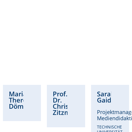
Maria
Prof.
Sarah
Theresa
Dr.
Gaidzik
Dömling
Christina
Zitzmann
Projektmanag
Mediendidakt
TECHNISCHE
UNIVERSITÄT