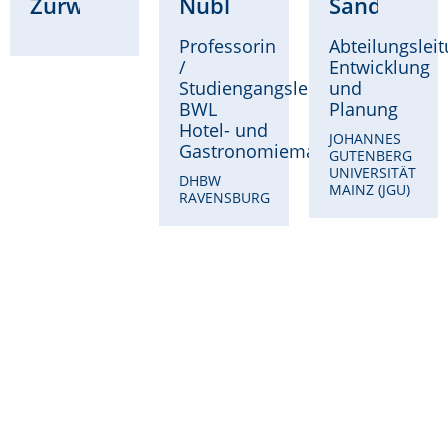
Zurwehme
Nübling
Sandri
Professorin
Abteilungslei
/
Entwicklung
Studiengangsleitung
und
BWL
Planung
Hotel- und
JOHANNES
Gastronomiemanagement
GUTENBERG
UNIVERSITÄT
DHBW
MAINZ (JGU)
RAVENSBURG