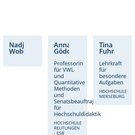
Nadja
Anna
Tina
Wobbe
Göddeke
Fuhrmann
Professorin
Lehrkraft
für VWL
für
und
besondere
Quantitative
Aufgaben
Methoden
HOCHSCHULE
und
MERSEBURG
Senatsbeauftragte
für
Hochschuldidaktik
HOCHSCHULE
REUTLINGEN
- ESB