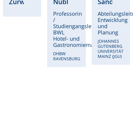
Zurwehme
Nübling
Sandri
Professorin
Abteilungslei
/
Entwicklung
Studiengangsleitung
und
BWL
Planung
Hotel- und
JOHANNES
Gastronomiemanagement
GUTENBERG
UNIVERSITÄT
DHBW
MAINZ (JGU)
RAVENSBURG