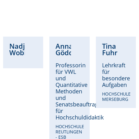
Nadja
Anna
Tina
Wobbe
Göddeke
Fuhrmann
Professorin
Lehrkraft
für VWL
für
und
besondere
Quantitative
Aufgaben
Methoden
HOCHSCHULE
und
MERSEBURG
Senatsbeauftragte
für
Hochschuldidaktik
HOCHSCHULE
REUTLINGEN
- ESB