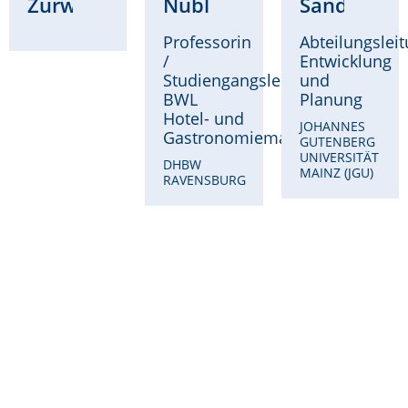
Zurwehme
Nübling
Sandri
Professorin
Abteilungslei
/
Entwicklung
Studiengangsleitung
und
BWL
Planung
Hotel- und
JOHANNES
Gastronomiemanagement
GUTENBERG
UNIVERSITÄT
DHBW
MAINZ (JGU)
RAVENSBURG