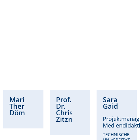
Maria
Prof.
Sarah
Theresa
Dr.
Gaidzik
Dömling
Christina
Zitzmann
Projektmanag
Mediendidakt
TECHNISCHE
UNIVERSITÄT