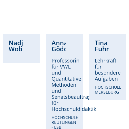
Nadja
Anna
Tina
Wobbe
Göddeke
Fuhrmann
Professorin
Lehrkraft
für VWL
für
und
besondere
Quantitative
Aufgaben
Methoden
HOCHSCHULE
und
MERSEBURG
Senatsbeauftragte
für
Hochschuldidaktik
HOCHSCHULE
REUTLINGEN
- ESB